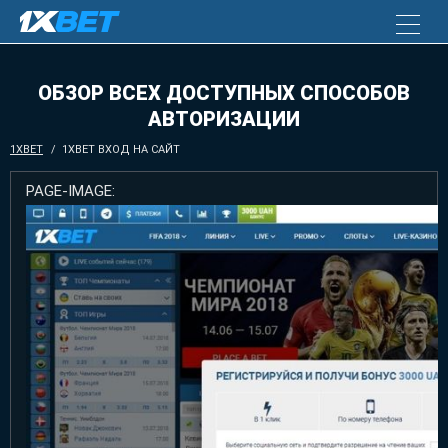
ОБЗОР ВСЕХ ДОСТУПНЫХ СПОСОБОВ
АВТОРИЗАЦИИ
1XBET
1XBET ВХОД НА САЙТ
PAGE-IMAGE: