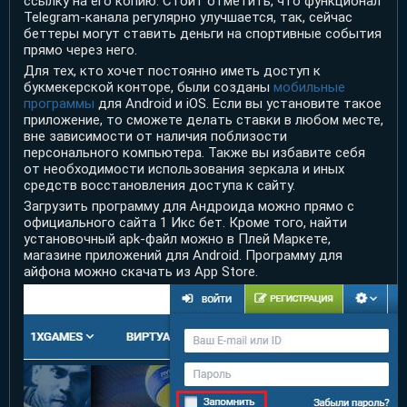
ссылку на его копию. Стоит отметить, что функционал
Telegram-канала регулярно улучшается, так, сейчас
беттеры могут ставить деньги на спортивные события
прямо через него.
Для тех, кто хочет постоянно иметь доступ к
букмекерской конторе, были созданы
мобильные
программы
для Android и iOS. Если вы установите такое
приложение, то сможете делать ставки в любом месте,
вне зависимости от наличия поблизости
персонального компьютера. Также вы избавите себя
от необходимости использования зеркала и иных
средств восстановления доступа к сайту.
Загрузить программу для Андроида можно прямо с
официального сайта 1 Икс бет. Кроме того, найти
установочный apk-файл можно в Плей Маркете,
магазине приложений для Android. Программу для
айфона можно скачать из App Store.