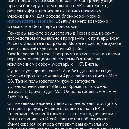
сайт попросту невозможно зайти. Контролирующие
органы блокируют деятельность БК в интернете,
разрешая функционировать только наземным
учреждениям. Для обхода блокировки можно
использовать зеркало
. Ссылку на него возможно
отыскать в Сети через поисковик.
Также вы можете осуществить в 1xbet вход на сайт
посредством специальной программы, к примеру, 1xbet
Access. Зайдите в подраздел Mobile на сайте, загрузите
и инсталлируйте установочный файл
1xbetaccesssetup.exe. Программа совместима со всеми
версиями операционной системы Виндовс, за
исключением совсем уж старых — XP, Виста.
Существует приложение 1 Икс бет для владельцев
компьютеров от компании Apple, работающих на Mac
OS. Таким пользователям нужно загружать
установочный файл 1xBet.zip. Кроме того, можно
загрузить браузер для Mac OS со встроенным ВПН —
1xBET.dmg.
Оптимальный вариант для восстановления доступа к
интернет-ресурсу – использование канала БК в
Телеграме. Вам необходимо стать его подписчиком.
Когда официальный сайт окажется заблокирован,
букмекерская контора отправит вам актуальную