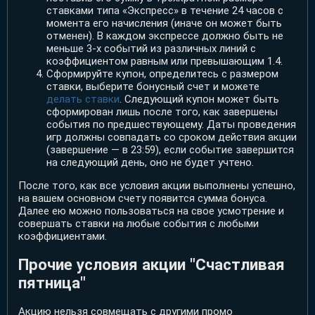
ставками типа «Экспресс» в течение 24 часов с
момента его начисления (иначе он может быть
отменен). В каждом экспрессе должно быть не
меньше 3-х событий из различных линий с
коэффициентом равным или превышающим 1.4.
Сформируйте купон, определитесь с размером
ставки, выберите бонусный счет и можете
делать ставки
. Следующий купон может быть
сформирован лишь после того, как завершены
события по предшествующему. Даты проведения
игр должны совпадать со сроком действия акции
(завершение — в 23:59), если событие завершится
на следующий день, оно не будет учтено.
После того, как все условия акции выполнены успешно,
на вашем основном счету появится сумма бонуса.
Далее ею можно пользоваться на свое усмотрение и
совершать ставки на любые события с любыми
коэффициентами.
Прочие условия акции "Счастливая
пятница"
Акцию нельзя совмещать с другими промо