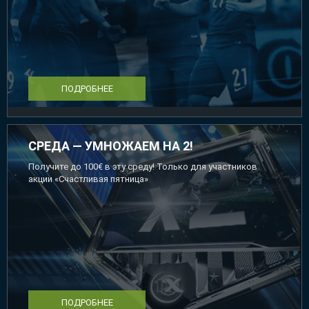
ПОДРОБНЕЕ
СРЕДА — УМНОЖАЕМ НА 2!
Получите до 100€ в эту среду! Только для участников
акции «Счастливая пятница»
ПОДРОБНЕЕ