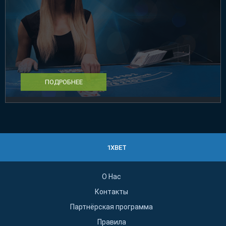
ПОДРОБНЕЕ
1XBET
О Нас
Контакты
Партнёрская программа
Правила