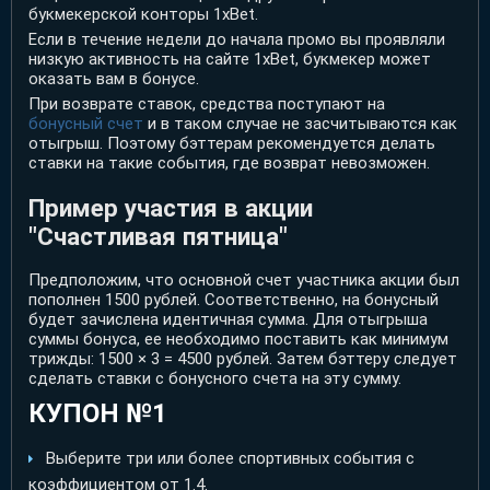
букмекерской конторы 1xBet.
Если в течение недели до начала промо вы проявляли
низкую активность на сайте 1xBet, букмекер может
оказать вам в бонусе.
При возврате ставок, средства поступают на
бонусный счет
и в таком случае не засчитываются как
отыгрыш. Поэтому бэттерам рекомендуется делать
ставки на такие события, где возврат невозможен.
Пример участия в акции
"Счастливая пятница"
Предположим, что основной счет участника акции был
пополнен 1500 рублей. Соответственно, на бонусный
будет зачислена идентичная сумма. Для отыгрыша
суммы бонуса, ее необходимо поставить как минимум
трижды: 1500 × 3 = 4500 рублей. Затем бэттеру следует
сделать ставки с бонусного счета на эту сумму.
КУПОН №1
Выберите три или более спортивных события с
коэффициентом от 1.4.