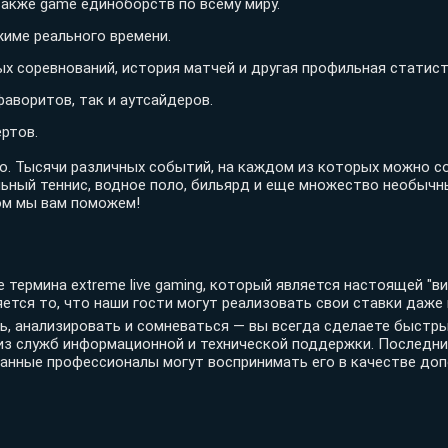
акже game единоборств по всему миру.
име реального времени.
х соревнований, история матчей и другая профильная статист
аворитов, так и аутсайдеров.
ртов.
о. Тысячи различных событий, на каждом из которых можно со
тольный теннис, водное поло, бильярд и еще множество необы
ом мы вам поможем!
термина extreme live gaming, который является настоящей "в
тся то, что наши гости могут реализовать свои ставки даже 
, анализировать и сомневаться — вы всегда сделаете быстры
из служб информационной и технической поддержки. Последни
нанные профессионалы могут воспринимать его в качестве доп