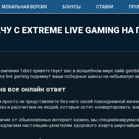
МОБИЛЬНАЯ ВЕРСИЯ
БОНУСЫ
СТАВКИ
ПРО
У С EXTREME LIVE GAMING НА
компания 1xbet приветствует вас в волшебном мире лайв gamb
me live gaming поднимут ваши победные шансы на небывалую в
на все онлайн ответ
и просто не представляете без него своей повседневной жизн
раз и рассчитана на людей, которые хотят конвертировать зн
тличие от обыкновенных интернет казино, мы специализируемс
предлагаем настоящим ценителям здорового азарта широчайши