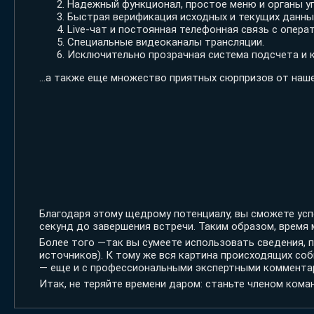
Надежный функционал, простое меню и органы уп
Быстрая верификация исходных и текущих данны
Live-чат и постоянная телефонная связь с опера
Специальные видеоканалы трансляции.
Исключительно прозрачная система подсчета и 
...а также еще множество приятных сюрпризов от наш
Благодаря этому щедрому потенциалу, вы сможете усп
секунд до завершения встречи. Таким образом, время
Более того —так вы сумеете использовать сведения, п
источников). К тому же вся картина происходящих со
— еще и с профессиональными экспертными коммента
Итак, не теряйте времени даром: станьте членом кома